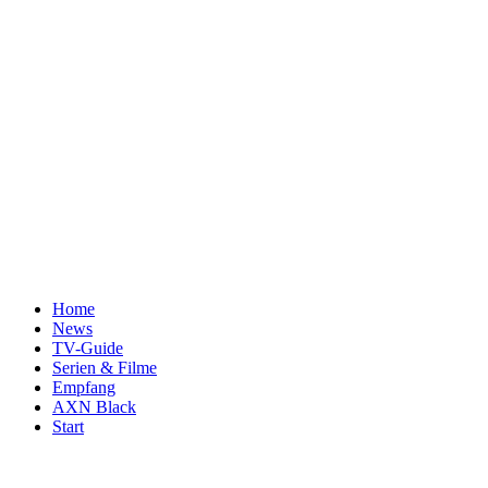
Home
News
TV-Guide
Serien & Filme
Empfang
AXN Black
Start