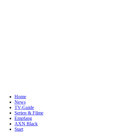
Home
News
TV-Guide
Serien & Filme
Empfang
AXN Black
Start