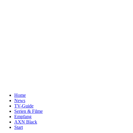
Home
News
TV-Guide
Serien & Filme
Empfang
AXN Black
Start