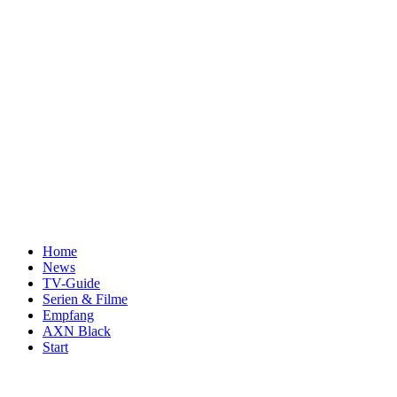
Home
News
TV-Guide
Serien & Filme
Empfang
AXN Black
Start