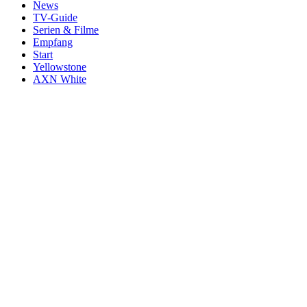
News
TV-Guide
Serien & Filme
Empfang
Start
Yellowstone
AXN White