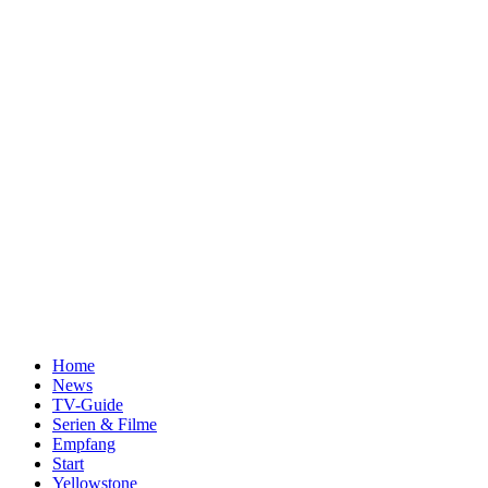
Home
News
TV-Guide
Serien & Filme
Empfang
Start
Yellowstone