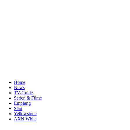
Home
News
TV-Guide
Serien & Filme
Empfang
Start
Yellowstone
AXN White