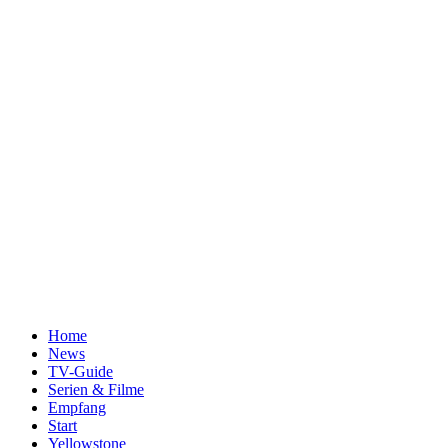
Home
News
TV-Guide
Serien & Filme
Empfang
Start
Yellowstone