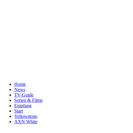
Home
News
TV-Guide
Serien & Filme
Empfang
Start
Yellowstone
AXN White