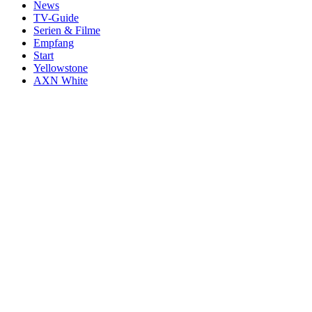
News
TV-Guide
Serien & Filme
Empfang
Start
Yellowstone
AXN White