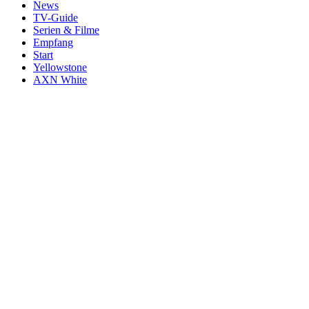
News
TV-Guide
Serien & Filme
Empfang
Start
Yellowstone
AXN White