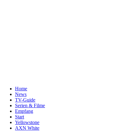
Home
News
TV-Guide
Serien & Filme
Empfang
Start
Yellowstone
AXN White