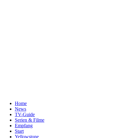
Home
News
TV-Guide
Serien & Filme
Empfang
Start
Yellowstone