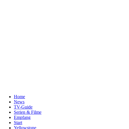
Home
News
TV-Guide
Serien & Filme
Empfang
Start
Yellowstone