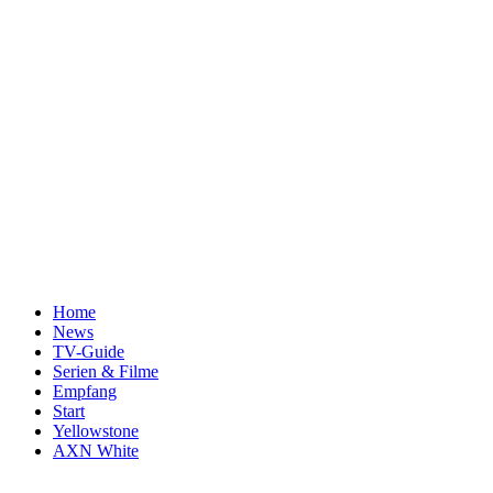
Home
News
TV-Guide
Serien & Filme
Empfang
Start
Yellowstone
AXN White