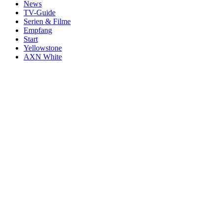
News
TV-Guide
Serien & Filme
Empfang
Start
Yellowstone
AXN White