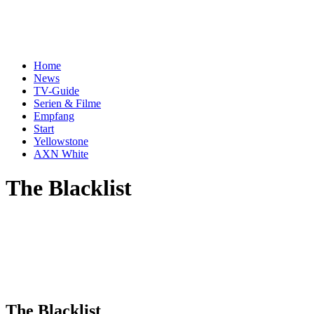
Home
News
TV-Guide
Serien & Filme
Empfang
Start
Yellowstone
AXN White
The Blacklist
The Blacklist