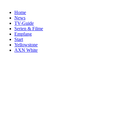
Home
News
TV-Guide
Serien & Filme
Empfang
Start
Yellowstone
AXN White