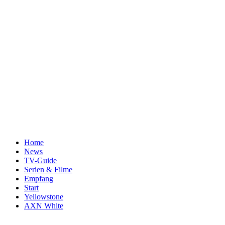
Home
News
TV-Guide
Serien & Filme
Empfang
Start
Yellowstone
AXN White