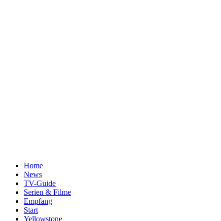
Home
News
TV-Guide
Serien & Filme
Empfang
Start
Yellowstone