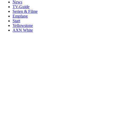
News
TV-Guide
Serien & Filme
Empfang
Start
Yellowstone
AXN White