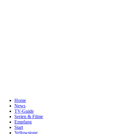
Home
News
TV-Guide
Serien & Filme
Empfang
Start
Yellowstone