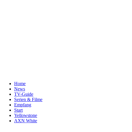
Home
News
TV-Guide
Serien & Filme
Empfang
Start
Yellowstone
AXN White