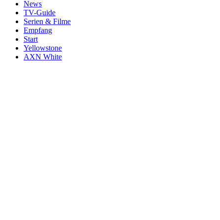
News
TV-Guide
Serien & Filme
Empfang
Start
Yellowstone
AXN White