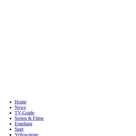
Home
News
TV-Guide
Serien & Filme
Empfang
Start
Yellowstone