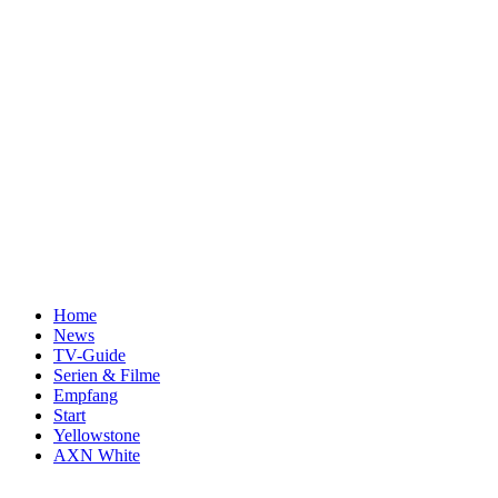
Home
News
TV-Guide
Serien & Filme
Empfang
Start
Yellowstone
AXN White