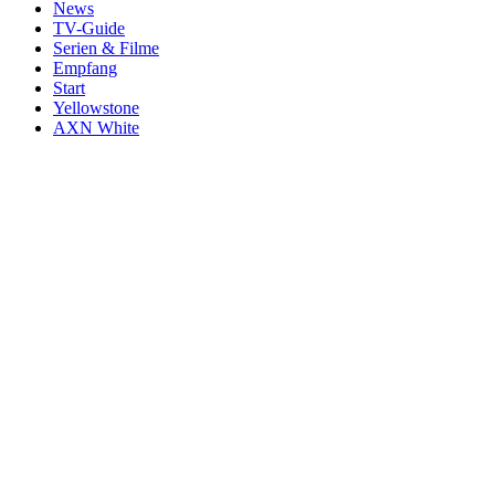
News
TV-Guide
Serien & Filme
Empfang
Start
Yellowstone
AXN White