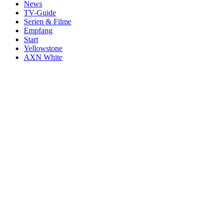
News
TV-Guide
Serien & Filme
Empfang
Start
Yellowstone
AXN White