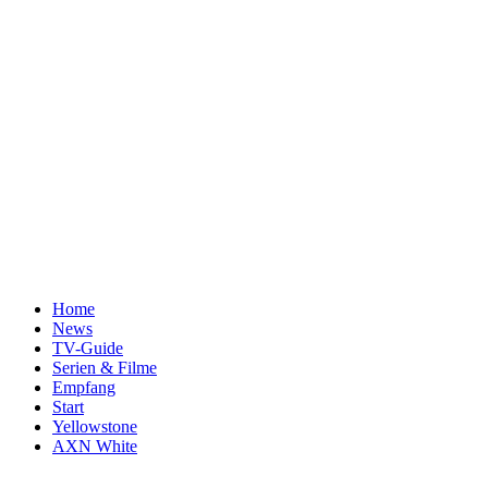
Home
News
TV-Guide
Serien & Filme
Empfang
Start
Yellowstone
AXN White