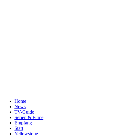
Home
News
TV-Guide
Serien & Filme
Empfang
Start
Yellowstone