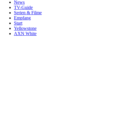
News
TV-Guide
Serien & Filme
Empfang
Start
Yellowstone
AXN White