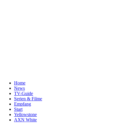
Home
News
TV-Guide
Serien & Filme
Empfang
Start
Yellowstone
AXN White