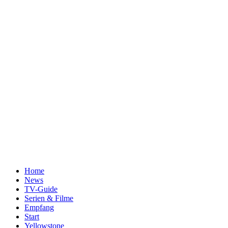
Home
News
TV-Guide
Serien & Filme
Empfang
Start
Yellowstone