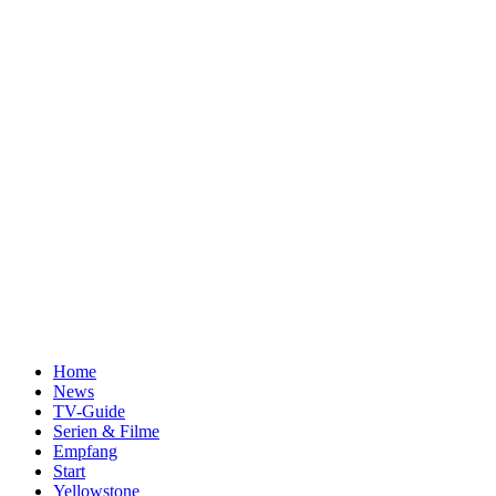
Home
News
TV-Guide
Serien & Filme
Empfang
Start
Yellowstone