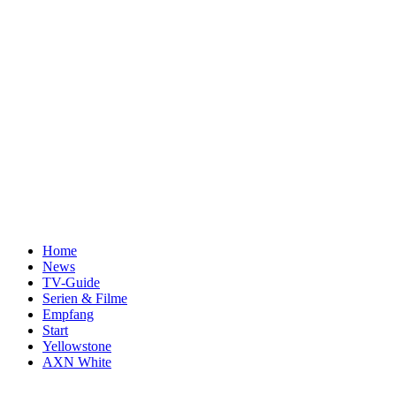
Home
News
TV-Guide
Serien & Filme
Empfang
Start
Yellowstone
AXN White