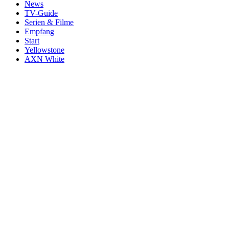
News
TV-Guide
Serien & Filme
Empfang
Start
Yellowstone
AXN White