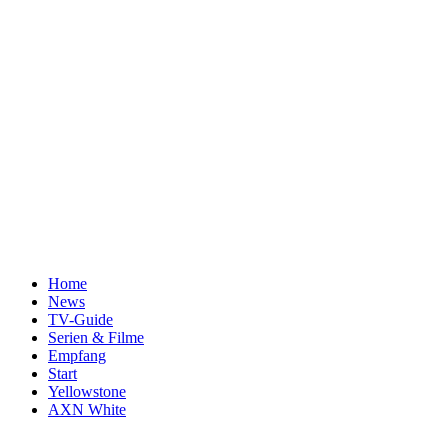
Home
News
TV-Guide
Serien & Filme
Empfang
Start
Yellowstone
AXN White