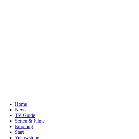
Home
News
TV-Guide
Serien & Filme
Empfang
Start
Yellowstone