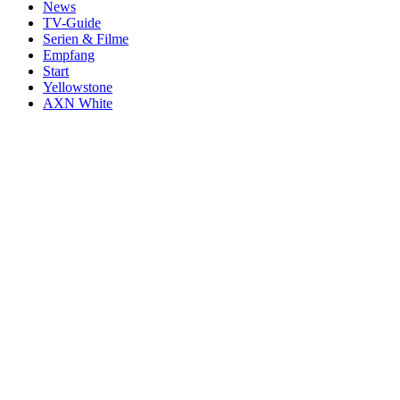
News
TV-Guide
Serien & Filme
Empfang
Start
Yellowstone
AXN White