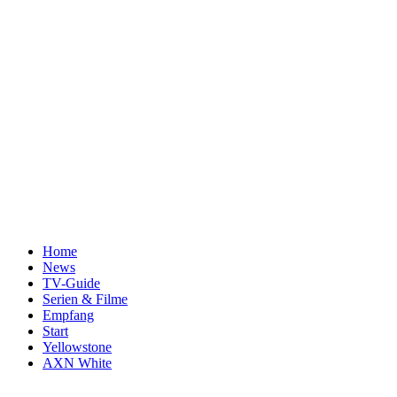
Home
News
TV-Guide
Serien & Filme
Empfang
Start
Yellowstone
AXN White