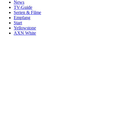
News
TV-Guide
Serien & Filme
Empfang
Start
Yellowstone
AXN White