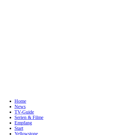
Home
News
TV-Guide
Serien & Filme
Empfang
Start
Yellowstone