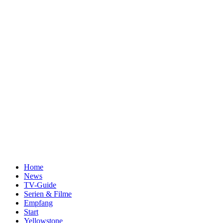
Home
News
TV-Guide
Serien & Filme
Empfang
Start
Yellowstone