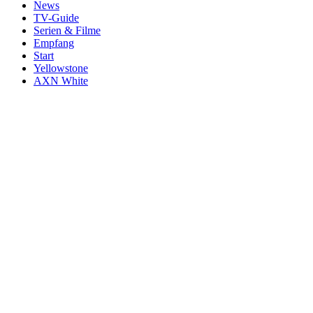
News
TV-Guide
Serien & Filme
Empfang
Start
Yellowstone
AXN White