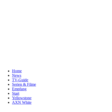
Home
News
TV-Guide
Serien & Filme
Empfang
Start
Yellowstone
AXN White