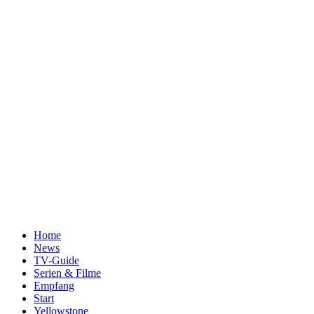
Home
News
TV-Guide
Serien & Filme
Empfang
Start
Yellowstone