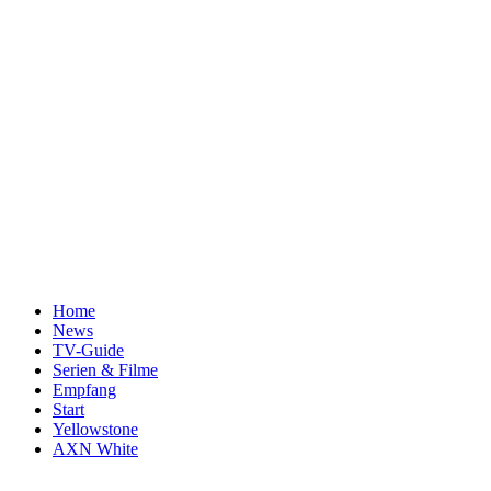
Home
News
TV-Guide
Serien & Filme
Empfang
Start
Yellowstone
AXN White