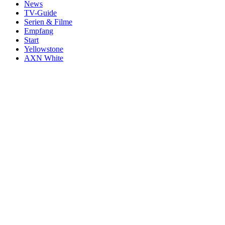
News
TV-Guide
Serien & Filme
Empfang
Start
Yellowstone
AXN White