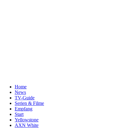
Home
News
TV-Guide
Serien & Filme
Empfang
Start
Yellowstone
AXN White