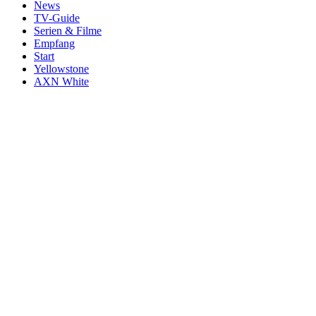
News
TV-Guide
Serien & Filme
Empfang
Start
Yellowstone
AXN White