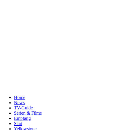
Home
News
TV-Guide
Serien & Filme
Empfang
Start
Yellowstone